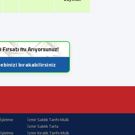
m Fırsatı mı Arıyorsunuz!
ebinizi bırakabilirsiniz
k İşletme
İzmir Satılık Tarihi Mülk
İzmir Satılık Tarla
k İşletme
İzmir Kiralik Tarihi Mülk