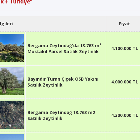
ık + Türkiye"
lgileri
Fiyat
Bergama Zeytindağ'da 13.763 m²
4.100.000 TL
Müstakil Parsel Satılık Zeytinlik
Bayındır Turan Çiçek OSB Yakını
4.000.000 TL
Satılık Zeytinlik
Bergama Zeytindağ 13.763 m2
4.300.000 TL
Satılık Zeytinlik