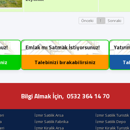
Önceki
1
Sonraki
nuz!
Emlak mı Satmak İstiyorsunuz!
Yatırı
iniz
Talebinizi bırakabilirsiniz
Tal
Bilgi Almak İçin,
0532 364 14 70
eri
İzmir Satılık Arsa
İzmir Satılık Turisti
la
İzmir Satılık Fabrika
İzmir Satılık Depo
eri
İzmir Kiralik Arsa
İzmir Kiralık Turisti