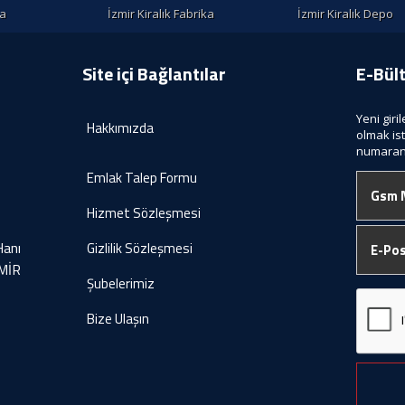
la
İzmir Kiralık Fabrika
İzmir Kiralık Depo
Site içi Bağlantılar
E-Bül
Yeni giri
Hakkımızda
olmak is
numaranı
Emlak Talep Formu
Hizmet Sözleşmesi
Hanı
Gizlilik Sözleşmesi
ZMİR
Şubelerimiz
Bize Ulaşın