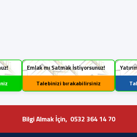
nuz!
Emlak mı Satmak İstiyorsunuz!
Yatırı
iniz
Talebinizi bırakabilirsiniz
Tal
Bilgi Almak İçin,
0532 364 14 70