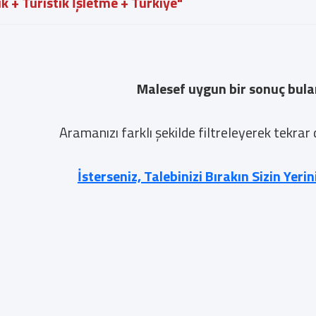
ık + Turistik İşletme + Türkiye"
Malesef uygun bir sonuç bul
Aramanızı farklı şekilde filtreleyerek tekrar
İsterseniz, Talebinizi Bırakın Sizin Yeri