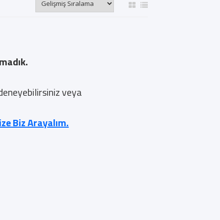
amadık.
 deneyebilirsiniz veya
nize Biz Arayalım.