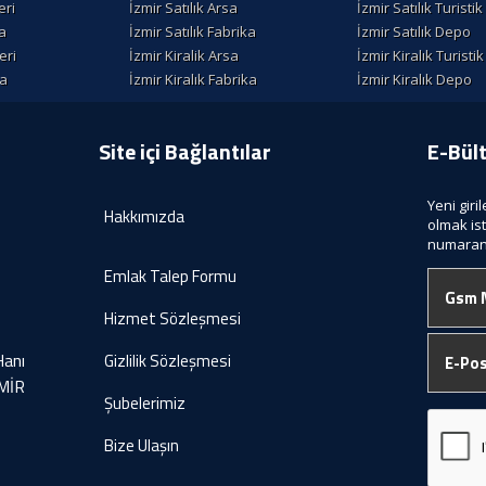
eri
İzmir Satılık Arsa
İzmir Satılık Turisti
la
İzmir Satılık Fabrika
İzmir Satılık Depo
eri
İzmir Kiralik Arsa
İzmir Kiralık Turisti
la
İzmir Kiralık Fabrika
İzmir Kiralık Depo
Site içi Bağlantılar
E-Bül
Yeni giri
Hakkımızda
olmak is
numaranı
Emlak Talep Formu
Hizmet Sözleşmesi
Hanı
Gizlilik Sözleşmesi
ZMİR
Şubelerimiz
Bize Ulaşın