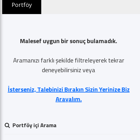
GSM *
Portföy
E-posta *
Malesef uygun bir sonuç bulamadık.
Gönder
Aramanızı farklı şekilde filtreleyerek tekrar
deneyebilirsiniz veya
İsterseniz, Talebinizi Bırakın Sizin Yerinize Biz
Arayalım.
Portföy içi Arama